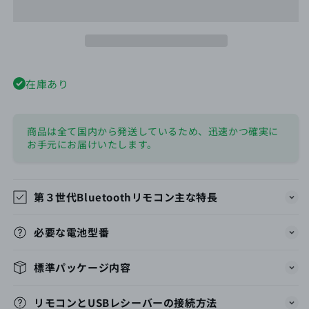
Bluetooth
Bluetooth
リ
リ
モ
モ
コ
コ
ン
ン
在庫あり
の
の
数
数
量
量
商品は全て国内から発送しているため、迅速かつ確実に
を
を
お手元にお届けいたします。
減
増
ら
や
す
す
第３世代Bluetoothリモコン主な特長
必要な電池型番
標準パッケージ内容
リモコンとUSBレシーバーの接続方法