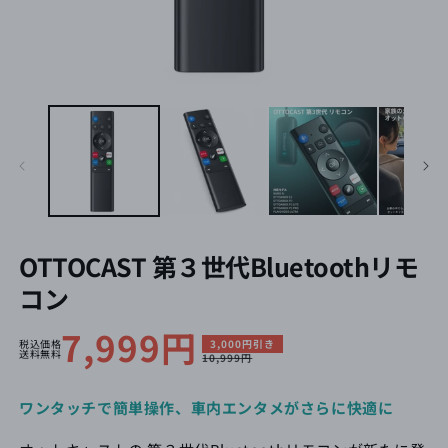
OTTOCAST 第３世代Bluetoothリモ
コン
セ
7,999円
通
税込価格
3,000円引き
送料無料
10,999円
ー
常
ル
価
ワンタッチで簡単操作、車内エンタメがさらに快適に