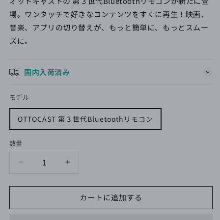
価
格
オットキャストの 第３世代Bluetoothリモコンが新たに登
格
場。ワンタッチで好きなコンテンツをすぐに再生！映画、
音楽、アプリの切り替えが、もっと簡単に、もっとスムー
ズに。
国内入荷済み
モデル
OTTOCAST 第３世代Bluetoothリモコン
数量
OTTOCAST
OTTOCAST
第
第
３
３
カートに追加する
世
世
代
代