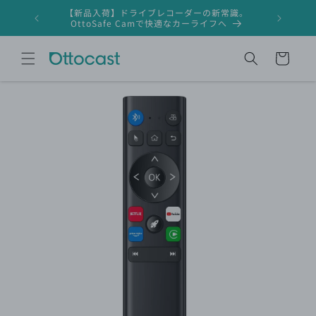
コンテ
【新品入荷】ドライブレコーダーの新常識。
ンツに
ドライブレ
OttoSafe Camで快適なカーライフへ
進む
カ
ー
ト
商品情
報にス
キップ