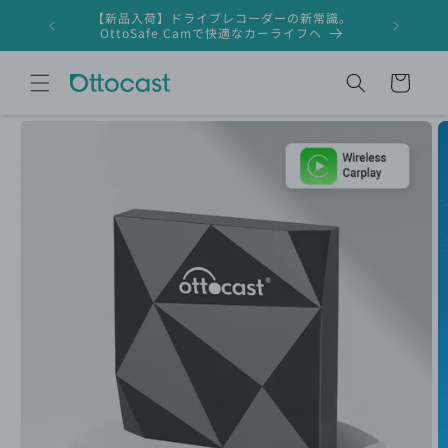
コンテ
【新品入荷】ドライブレコーダーの新常識。
ンツに
ドライブレ
OttoSafe Camで快適なカーライフへ
進む
カ
ー
ト
商品情
報にス
キップ