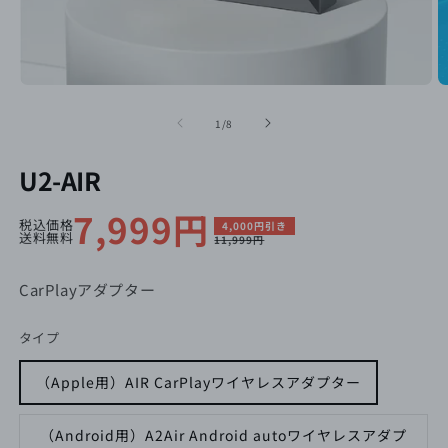
の
1
/
8
U2-AIR
セ
7,999円
通
税込価格
4,000円引き
送料無料
11,999円
ー
常
ル
価
CarPlayアダプター
価
格
タイプ
格
（Apple用）AIR CarPlayワイヤレスアダプター
（Android用）A2Air Android autoワイヤレスアダプ