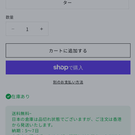
ター
数量
U2-
U2-
AIR
AIR
の
の
カートに追加する
数
数
量
量
を
を
減
増
ら
や
別のお支払い方法
す
す
在庫あり
送料無料~
日本の倉庫は品切れ状態でございますが、ご注文は香港
から発送いたします。
納期：5～7日