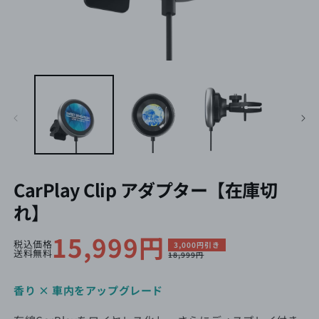
CarPlay Clip アダプター【在庫切
れ】
セ
15,999円
通
税込価格
3,000円引き
送料無料
18,999円
ー
常
ル
価
香り × 車内をアップグレード