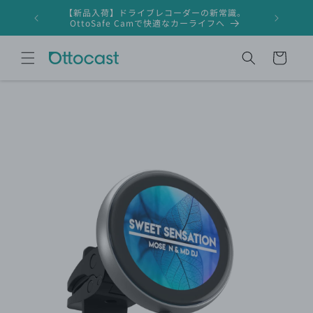
コンテ
【新品入荷】ドライブレコーダーの新常識。
ンツに
ドライブレ
OttoSafe Camで快適なカーライフへ
進む
カ
ー
ト
商品情
報にス
キップ