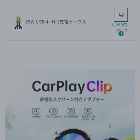
65W USB 4-IN-1充電ケーブル
セ
通
1,999円
ー
常
3,999円
ル
価
価
格
格