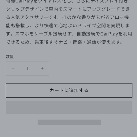
価
格
有線CarPlayをワイヤレス化し、さらにディスプレイ付き
格
クリップデザインで車内をスマートにアップグレードでき
る人気アクセサリーです。ほのかな香りが広がるアロマ機
能も搭載し、より快適で心地よいドライブ空間を実現しま
す。スマホをケーブル接続せず、自動接続でCarPlayを利用
できるため、乗車後すぐナビ・音楽・通話が使えます。
数量
CarPlay
CarPlay
Clip
Clip
ア
ア
カートに追加する
ダ
ダ
プ
プ
タ
タ
ー
ー
【在
【在
庫
庫
切
切