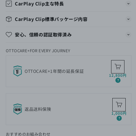
CarPlay Clip主な特長
れ】
れ】
の
の
CarPlay Clip標準パッケージ内容
数
数
量
量
安心、信頼の認証取得済み
を
を
減
増
ら
や
OTTOCARE+FOR EVERY JOURNEY
す
す
OTTOCARE+1年間の延長保証
通
12,800円
常
価
格
返品送料保険
通
1,000円
常
価
格
おすすめのお組み合わせ