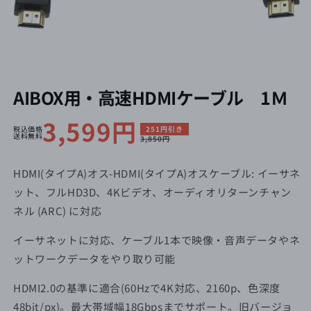
AIBOX用・高速HDMIケーブル 1Ｍ
セ
3,599円
通
税込価格
251円引き
送料無料
3,850円
ー
常
ル
価
HDMI(タイプA)オス-HDMI(タイプA)オスケーブル: イーサネ
ット、フルHD3D、4Kビデオ、オーディオリターンチャン
価
格
ネル (ARC) に対応
格
イーサネットに対応、ケーブル1本で映像・音声データやネ
ットワークデータをやり取り可能
HDMI2.0の基準に適合(60Hzで4K対応、2160p、色深度
48bit/px)。最大帯域幅18Gbpsまでサポート。旧バージョ