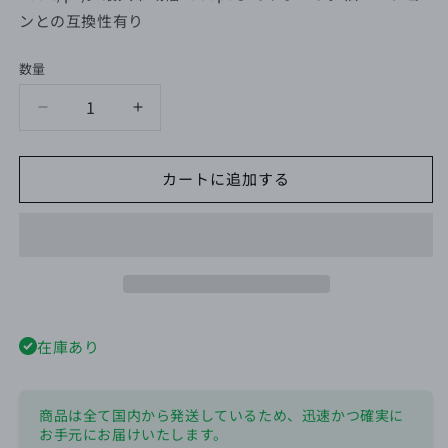
ンとの互換性有り
数量
AIBOX
AIBOX
用・
用・
高
高
カートに追加する
速
速
HDMI
HDMI
ケ
ケ
ー
ー
ブ
ブ
ル
ル
1
1
在庫あり
Ｍ
Ｍ
の
の
数
数
商品は全て国内から発送しているため、迅速かつ確実に
量
量
お手元にお届けいたします。
を
を