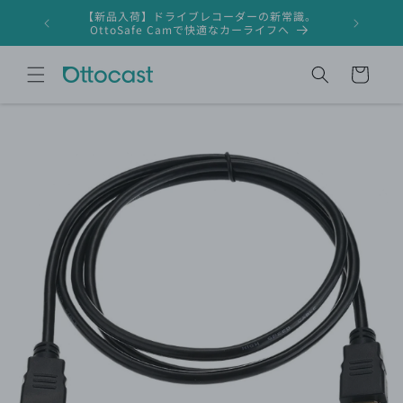
コンテ
【新品入荷】ドライブレコーダーの新常識。
ンツに
ドライブレ
OttoSafe Camで快適なカーライフへ
進む
カ
ー
ト
商品情
報にス
キップ