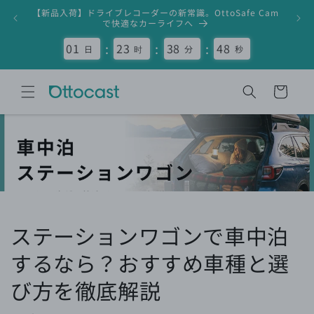
コンテ
【新品入荷】ドライブレコーダーの新常識。OttoSafe Cam
ンツに
で快適なカーライフへ
進む
:
:
:
01
23
38
47
日
时
分
秒
カ
ー
ト
ステーションワゴンで車中泊
するなら？おすすめ車種と選
び方を徹底解説