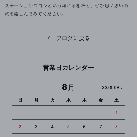
ステーションワゴンという頼れる相棒と、ぜひ思い思いの
旅を楽しんでみてください。
ブログに戻る
営業日カレンダー
8
月
2026.09 >
日
月
火
水
木
金
土
日
1
2
3
4
5
6
7
8
6