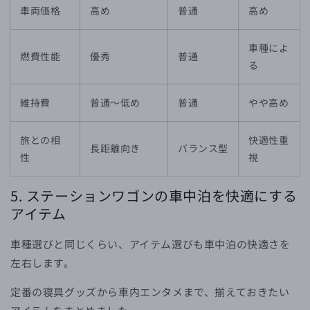
車両価格
高め
普通
高め
車種によ
燃費性能
優秀
普通
る
維持費
普通〜低め
普通
やや高め
旅との相
快適性重
長距離向き
バランス型
性
視
5. ステーションワゴンの車中泊を快適にする
アイテム
車種選びと同じくらい、アイテム選びも車中泊の快適さを
左右します。
定番の寝具グッズから車内エンタメまで、揃えておきたい