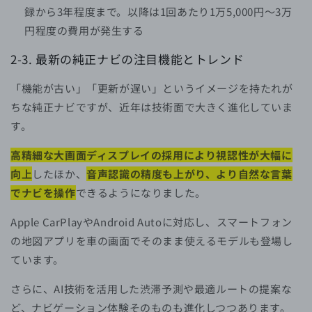
録から3年程度まで。以降は1回あたり1万5,000円〜3万
円程度の費用が発生する
2-3. 最新の純正ナビの注目機能とトレンド
「機能が古い」「更新が遅い」というイメージを持たれが
ちな純正ナビですが、近年は技術面で大きく進化していま
す。
高精細な大画面ディスプレイの採用により視認性が大幅に
向上
したほか、
音声認識の精度も上がり、より自然な言葉
でナビを操作
できるようになりました。
Apple CarPlayやAndroid Autoに対応し、スマートフォン
の地図アプリを車の画面でそのまま使えるモデルも登場し
ています。
さらに、AI技術を活用した渋滞予測や最適ルートの提案な
ど、ナビゲーション体験そのものも進化しつつあります。