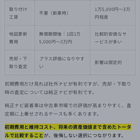
取り付け
1万5,000円〜3万
不要（新車時）
工賃
円程度
地図更新
無償期間後：1回1万
比較的安価なサ
費用
5,000円〜3万円
ービスが多い
売却・下
プラス評価になりやす
影響は限定的
取り査定
い
初期費用だけ見れば社外ナビが有利ですが、売却・下取り
時の査定については純正ナビが有利です。
純正ナビ装着車は中古車市場での評価が高まりやすく、査
定額に上乗せされるケースも多くあります。
初期費用と維持コスト、将来の資産価値まで含めたトータ
ルで比較すること
が、後悔しない選択につながります。