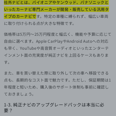
社外ナビとは、パイオニアやケンウッド、パナソニックと
いったカーナビ専門メーカーが開発・販売している汎用タ
イプのカーナビで
す。特定の車種に縛られず、幅広い車両
に取り付けられる点が大きな特徴です。
価格帯は5万円〜25万円程度と幅広く、機能や予算に応じて
自由に選べます。Apple CarPlayやAndroid Autoへの対応
も早く、YouTubeや高音質オーディオといったエンターテ
インメント面の充実度が純正ナビを上回るケースもありま
す。
また、車を買い替えた際に取り外して次の車へ移設できる
点も、長期的なコスト面で魅力です。ただし、保証期間は1
年程度と短いため、購入後のサポート体制も事前に確認し
ておきましょう。
1-3. 純正ナビのアップグレードパックは本当に必
要？