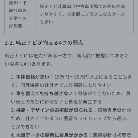
売却・下
純正ナビ装着車は中古車市場での評価が高
取り時の
まりやすく、査定額にプラスになるケース
査定への
も多い
好影響
2-2. 純正ナビが抱える4つの弱点
純正ナビには魅力がある一方で、購入前に把握しておきた
い弱点も4つあります。
本体価格が高い：
15万円〜30万円以上になることも多
く、同等機能の社外ナビより割高になりやすい
車を替えても持ち越せない：
移設ができないため、買
い替えのたびに新たなナビ費用が発生する
機能・デザインの選択肢が限られる：
車種専用設計の
ため、社外ナビのように豊富なラインアップから選ぶこ
とができない
地図データの更新に費用がかかる：
無償更新は初度登