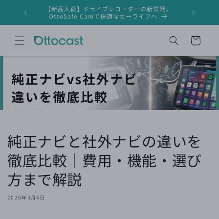
コンテ
【新品入荷】ドライブレコーダーの新常識。
ンツに
ドライブレ
OttoSafe Camで快適なカーライフへ
進む
カ
ー
ト
純正ナビと社外ナビの違いを
徹底比較｜費用・機能・選び
方まで解説
2026年3月4日