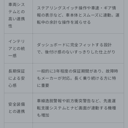
車両シス
ステアリングスイッチ操作や車速・ギア情
テムとの
報の表示など、車本体とスムーズに連動。運
高い連携
転中の余計な操作を減らせる
性
インテリ
ダッシュボードに完全フィットする設計
アとの統
で、後付け感のないすっきりした仕上がり
一感
長期保証
一般的に3年程度の保証期間があり、故障時
による安
もメーカーが対応。長く乗り続ける方に特
心感
に重要
車線逸脱警報や前方衝突警告など、先進運
安全装備
転支援システムとナビ画面が連動する機種
との連携
も増加