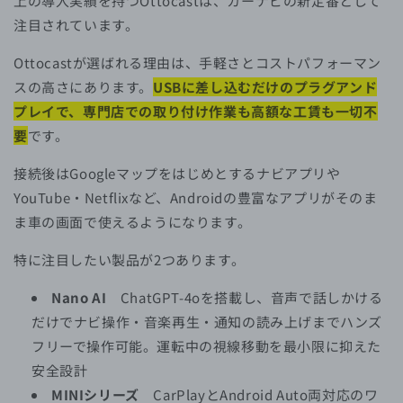
上の導入実績を持つOttocastは、カーナビの新定番として
注目されています。
Ottocastが選ばれる理由は、手軽さとコストパフォーマン
スの高さにあります。
USBに差し込むだけのプラグアンド
プレイで、専門店での取り付け作業も高額な工賃も一切不
要
です。
接続後はGoogleマップをはじめとするナビアプリや
YouTube・Netflixなど、Androidの豊富なアプリがそのま
ま車の画面で使えるようになります。
特に注目したい製品が2つあります。
Nano AI
ChatGPT-4oを搭載し、音声で話しかける
だけでナビ操作・音楽再生・通知の読み上げまでハンズ
フリーで操作可能。運転中の視線移動を最小限に抑えた
安全設計
MINIシリーズ
CarPlayとAndroid Auto両対応のワ