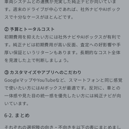
車両システムとの連携が充実した純正ナビが向いていま
す。週末のドライブが中心であれば、社外ナビやAIボック
スで十分なケースがほとんどです。
② 予算とトータルコスト
初期費用を抑えたい方には社外ナビやAIボックスが有利で
す。純正ナビは初期費用が高い反面、査定への好影響や手
厚い保証というリターンもあります。長期的なコスト全体
を見渡した上で判断しましょう。
③ カスタマイズやアプリへのこだわり
GoogleマップやYouTubeなど、スマートフォンと同じ感覚
で使いたい方にはAIボックスが最適です。反対に、車との
一体感や見た目の統一感を優先したい方には純正ナビが向
いています。
6-2. まとめ
それぞれの選択肢の向き・不向きを以下の表にまとめまし