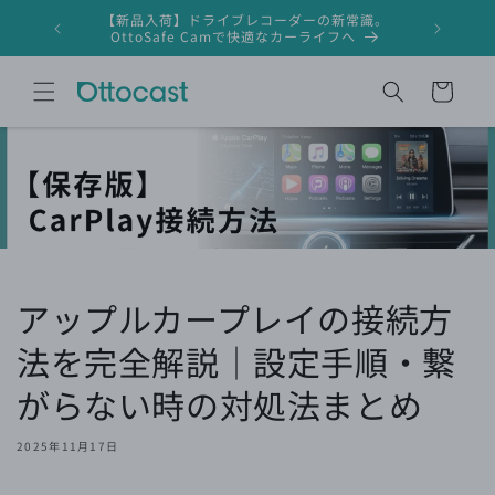
コンテ
【新品入荷】ドライブレコーダーの新常識。
ンツに
ドライブレ
OttoSafe Camで快適なカーライフへ
進む
カ
ー
ト
アップルカープレイの接続方
法を完全解説｜設定手順・繋
がらない時の対処法まとめ
2025年11月17日