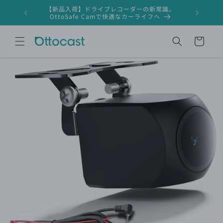
コンテ
【新品入荷】ドライブレコーダーの新常識。
ンツに
ドライブレ
OttoSafe Camで快適なカーライフへ
進む
カ
ー
ト
商品情
報にス
キップ