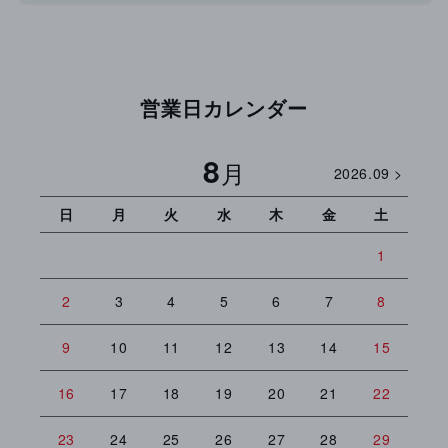
ッ
ッ
ト
ト
の
の
数
数
営業日カレンダー
量
量
を
を
8
減
増
月
2026.09 >
ら
や
す
す
日
月
火
水
木
金
土
日
1
2
3
4
5
6
7
8
6
9
10
11
12
13
14
15
13
16
17
18
19
20
21
22
20
23
24
25
26
27
28
29
27