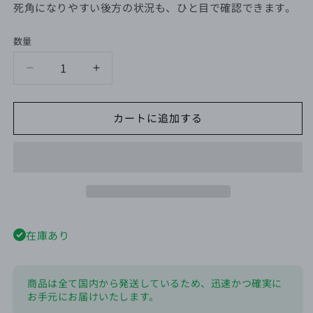
死角になりやすい後方の状況も、ひと目で確認できます。
数量
Screen
Screen
シ
シ
リ
リ
カートに追加する
ー
ー
ズ
ズ
用
用
リ
リ
ア
ア
ビ
ビ
ュ
ュ
在庫あり
ー
ー
カ
カ
メ
メ
商品は全て国内から発送しているため、迅速かつ確実に
ラ
ラ
お手元にお届けいたします。
キ
キ