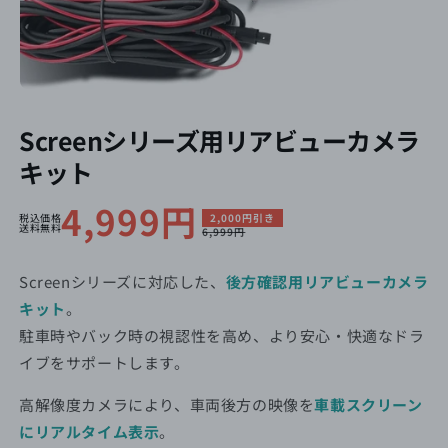
Screenシリーズ用リアビューカメラ
キット
セ
4,999円
通
税込価格
2,000円引き
送料無料
6,999円
ー
常
ル
価
Screenシリーズに対応した、
後方確認用リアビューカメラ
キット
。
価
格
駐車時やバック時の視認性を高め、より安心・快適なドラ
格
イブをサポートします。
高解像度カメラにより、車両後方の映像を
車載スクリーン
にリアルタイム表示
。